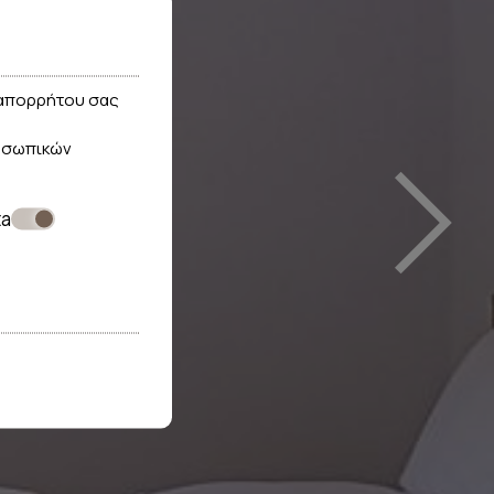
›
ς απορρήτου σας
οσωπικών
ta