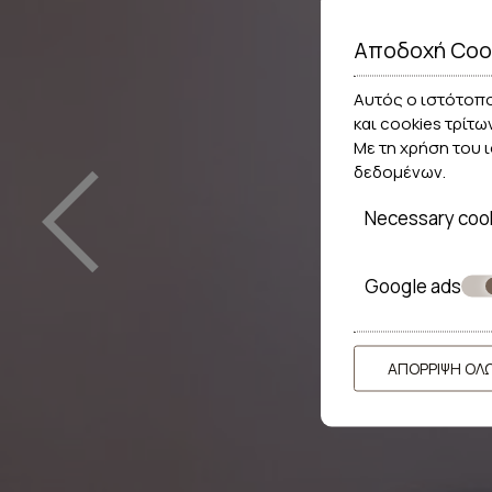
Αποδοχή Coo
‹
Αυτός ο ιστότοπο
και cookies τρίτω
Με τη χρήση του 
δεδομένων
.
Necessary coo
Google ads
ΑΠΌΡΡΙΨΗ ΌΛ