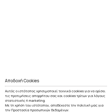
οικισμός που γοητεύει με τα παραδοσιακά του σπίτια,
τα πυργόσπιτα και τις εκκλησίες του. Έχει κηρυχθεί
παραδοσιακός οικισμός.
ΠΕΡΙΣΣΌΤΕΡΑ
Αποδοχή Cookies
Αυτός ο ιστότοπος χρησιμοποιεί τεχνικά cookies για να ορίσει
τις προτιμήσεις απορρήτου σας και cookies τρίτων για λόγους
στατιστικής ή marketing.
Με τη χρήση του ιστότοπου, αποδέχεστε την πολιτική μας για
την
Προστασία προσωπικών δεδομένων
.