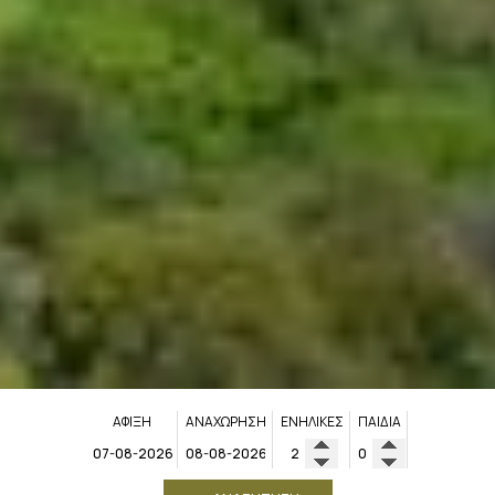
ΆΦΙΞΗ
ΑΝΑΧΏΡΗΣΗ
ΕΝΉΛΙΚΕΣ
ΠΑΙΔΙΆ