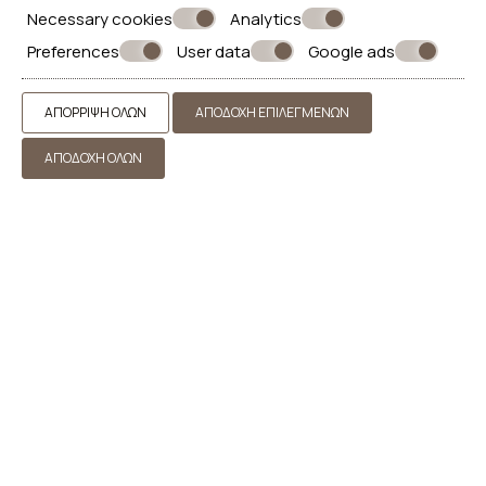
Necessary cookies
Analytics
Preferences
User data
Google ads
Καρυές
ΑΠΌΡΡΙΨΗ ΌΛΩΝ
ΑΠΟΔΟΧΉ ΕΠΙΛΕΓΜΈΝΩΝ
Οι Καρυές, είναι ένα παραδοσιακό χωριό, χτισμένο
ΑΠΟΔΟΧΉ ΌΛΩΝ
στους πρόποδες του Πάρνωνα, σε υψόμετρο 950μ.
πλημμυρισμένο από καστανιές και καρυδιές. Βρίσκεται
στη βορειανατολική πλευρά του Νομού Λακωνίας, στα
όρια με το Νομό Αρκαδίας.
ΠΕΡΙΣΣΌΤΕΡΑ