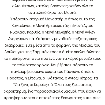
χιλιομέτρων, καταλαμβάνοντας σχεδόν όλο το
ανατολικό άκρο του Μοριά.
Υπάρχουν Ιστορικά Μοναστήρια όπως αυτό της
Κοντολινάς, η Μονή Αρτοκωστάς, η Μονή Αγίου
Νικολάου Καρυάς, η Μονή Μαλεβής, η Μονή Αγίων
Αναργύρων κ.ά. Υπάρχουν μοναδικές πεζοπορικές
διαδρομές, είτε μέσα από τα φαράγγι της Μαζιάς, του
Λούλουγκα, της Ζαρμπάνιτσας κ.ά. είτε ακολουθώντας
τα παλιά μονοπάτια που ένωναν τα χωριά μεταξύ τους
τα παλιότερα χρόνια. Και βέβαια υπάρχουν τα
πανέμορφα ορεινά χωριά του Πάρνωνα όπως ο
Πραστός, η Σίταινα, ο Πλάτανος, ο Άγιος Πέτρος, τα
Τζίτζινα, οι Καρυές κ.ά. Όλα τους ξεχωριστά,
χαρακτηρισμένα παραδοσιακοί οικισμοί, που έχουν να
προσφέρουν στους επισκέπτες ξεχωριστές εμπειρίες.