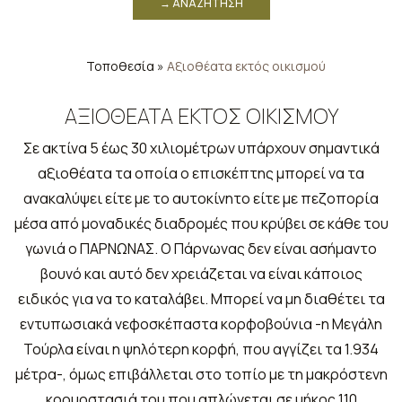
→ ΑΝΑΖΉΤΗΣΗ
Τοποθεσία
»
Αξιοθέατα εκτός οικισμού
ΑΞΙΟΘΈΑΤΑ ΕΚΤΌΣ ΟΙΚΙΣΜΟΎ
Σε ακτίνα 5 έως 30 χιλιομέτρων υπάρχουν σημαντικά
αξιοθέατα τα οποία ο επισκέπτης μπορεί να τα
ανακαλύψει είτε με το αυτοκίνητο είτε με πεζοπορία
μέσα από μοναδικές διαδρομές που κρύβει σε κάθε του
γωνιά ο ΠΑΡΝΩΝΑΣ. Ο Πάρνωνας δεν είναι ασήμαντο
βουνό και αυτό δεν χρειάζεται να είναι κάποιος
ειδικός για να το καταλάβει. Μπορεί να μη διαθέτει τα
εντυπωσιακά νεφοσκέπαστα κορφοβούνια -η Μεγάλη
Τούρλα είναι η ψηλότερη κορφή, που αγγίζει τα 1.934
μέτρα-, όμως επιβάλλεται στο τοπίο με τη μακρόστενη
κορμοστασιά του που απλώνεται σε μήκος 110