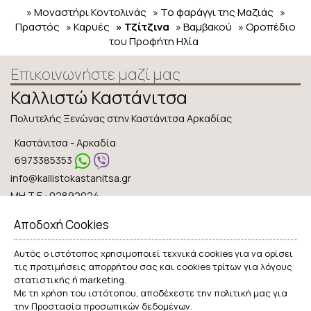
» Μοναστήρι Κοντολινάς
» Το φαράγγι της Μαζιάς
»
Πραστός
» Καρυές
» Τζίτζινα
» Βαμβακού
» Οροπέδιο
του Προφήτη Ηλία
Επικοινωνήστε μαζί μας
Καλλιστώ Καστάνιτσα
Πολυτελής Ξενώνας στην Καστάνιτσα Αρκαδίας
Καστάνιτσα - Αρκαδία
6973385353
info@kallistokastanitsa.gr
ΜΗ.Τ.Ε.: 02892024
Αποδοχή Cookies
Check-in 15:00 Check-out 11:00
Ανοικτό όλο τον χρόνο
Αυτός ο ιστότοπος χρησιμοποιεί τεχνικά cookies για να ορίσει
τις προτιμήσεις απορρήτου σας και cookies τρίτων για λόγους
Ακολουθήστε μας
στατιστικής ή marketing.
Με τη χρήση του ιστότοπου, αποδέχεστε την πολιτική μας για
την
Προστασία προσωπικών δεδομένων
.